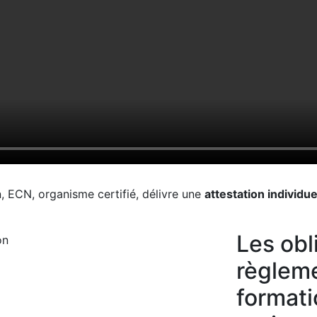
n, ECN, organisme certifié, délivre une
attestation individue
Les obl
règleme
formati