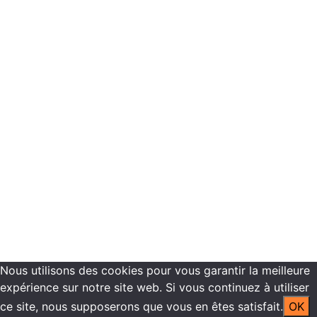
Réservation
Programmes de formations
Plannings de formation
Vous êtes inscrit dans nos centres de formation
Recrutement
Contactez-nous
Mentions légales -
Politique de confidentialité
Copyright ©2021 ECN Formation
Nous utilisons des cookies pour vous garantir la meilleure
expérience sur notre site web. Si vous continuez à utiliser
ce site, nous supposerons que vous en êtes satisfait.
OK