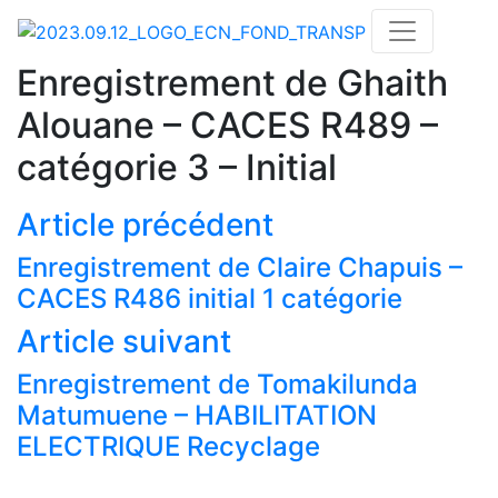
Enregistrement de Ghaith
Alouane – CACES R489 –
catégorie 3 – Initial
Article précédent
Enregistrement de Claire Chapuis –
CACES R486 initial 1 catégorie
Article suivant
Enregistrement de Tomakilunda
Actualités
Matumuene – HABILITATION
Nos formations
ELECTRIQUE Recyclage
Nos centres de formations CACES®
Financement