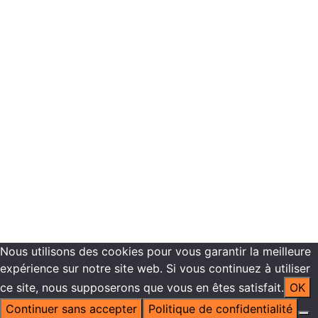
Programmes de formations
Plannings de formation
Vous êtes inscrit dans nos centres de formation
Recrutement
Contactez-nous
Mentions légales -
Politique de confidentialité
Copyright ©2021 ECN Formation
Nous utilisons des cookies pour vous garantir la meilleure
expérience sur notre site web. Si vous continuez à utiliser
ce site, nous supposerons que vous en êtes satisfait.
OK
Continuer sans accepter
Politique de confidentialité