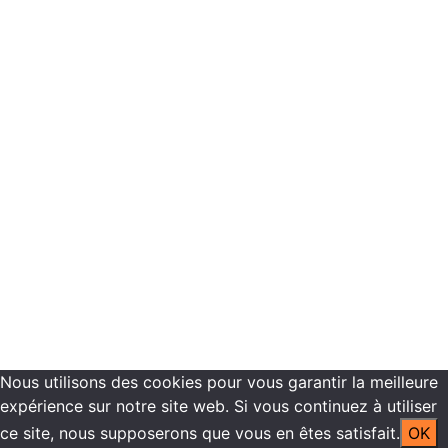
Réservation
Programmes de formations
Plannings de formation
Vous êtes inscrit dans nos centres de formation
Recrutement
Contactez-nous
Mentions légales -
Politique de confidentialité
Copyright ©2021 ECN Formation
Nous utilisons des cookies pour vous garantir la meilleure
expérience sur notre site web. Si vous continuez à utiliser
ce site, nous supposerons que vous en êtes satisfait.
OK