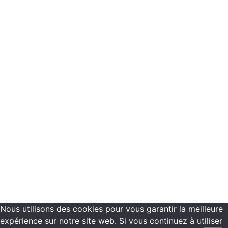
Financement
Réservation
Programmes de formations
Plannings de formation
Vous êtes inscrit dans nos centres de formation
Recrutement
Contactez-nous
Mentions légales -
Politique de confidentialité
Copyright ©2021 ECN Formation
Nous utilisons des cookies pour vous garantir la meilleure
expérience sur notre site web. Si vous continuez à utiliser