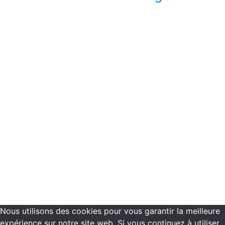
Financement
Réservation
Programmes de formations
Plannings de formation
Vous êtes inscrit dans nos centres de formation
Recrutement
Contactez-nous
Mentions légales -
Politique de confidentialité
Copyright ©2021 ECN Formation
Nous utilisons des cookies pour vous garantir la meilleure
expérience sur notre site web. Si vous continuez à utiliser