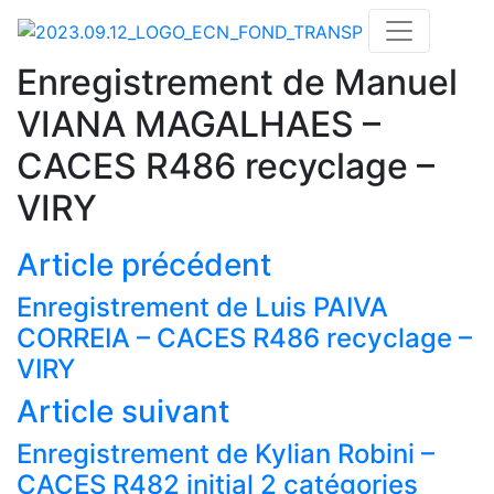
Enregistrement de Manuel
VIANA MAGALHAES –
CACES R486 recyclage –
VIRY
Article précédent
Enregistrement de Luis PAIVA
CORREIA – CACES R486 recyclage –
VIRY
Article suivant
Actualités
Enregistrement de Kylian Robini –
Nos formations
CACES R482 initial 2 catégories
Nos centres de formations CACES®