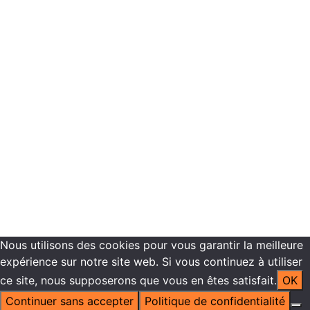
Programmes de formations
Plannings de formation
Vous êtes inscrit dans nos centres de formation
Recrutement
Contactez-nous
Mentions légales -
Politique de confidentialité
Copyright ©2021 ECN Formation
Nous utilisons des cookies pour vous garantir la meilleure
expérience sur notre site web. Si vous continuez à utiliser
ce site, nous supposerons que vous en êtes satisfait.
OK
Continuer sans accepter
Politique de confidentialité