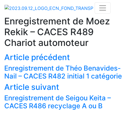
Enregistrement de Moez
Rekik – CACES R489
Chariot automoteur
Article précédent
Enregistrement de Théo Benavides-
Nail – CACES R482 initial 1 catégorie
Article suivant
Actualités
Enregistrement de Seigou Keita –
Nos formations
CACES R486 recyclage A ou B
Nos centres de formations CACES®
Financement
Réservation