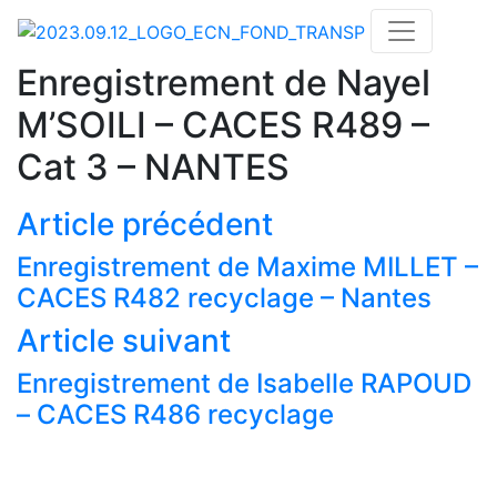
Enregistrement de Nayel
M’SOILI – CACES R489 –
Cat 3 – NANTES
Article précédent
Enregistrement de Maxime MILLET –
CACES R482 recyclage – Nantes
Article suivant
Actualités
Enregistrement de Isabelle RAPOUD
Nos formations
– CACES R486 recyclage
Nos centres de formations CACES®
Financement
Réservation