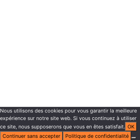
Programmes de formations
Plannings de formation
Vous êtes inscrit dans nos centres de formation
Recrutement
Contactez-nous
Mentions légales -
Politique de confidentialité
Copyright ©2021 ECN Formation
Nous utilisons des cookies pour vous garantir la meilleure
expérience sur notre site web. Si vous continuez à utiliser
ce site, nous supposerons que vous en êtes satisfait.
OK
Continuer sans accepter
Politique de confidentialité