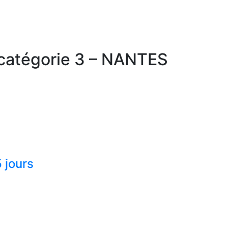
 catégorie 3 – NANTES
Contactez-nous
 jours
 de