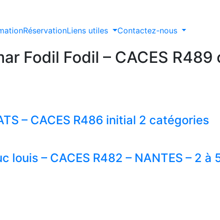
rmation
Réservation
Liens utiles
Contactez-nous
ar Fodil Fodil – CACES R489
TS – CACES R486 initial 2 catégories
Actualités
Réservation
Nos formations
Programmes de formations
Nos centres de
Plannings de formation
c louis – CACES R482 – NANTES – 2 à 5
formations
Vous êtes inscrit dans nos centres
CACES®
formation
Financement
Recrutement
Mentions légales -
Politique de confidentialité