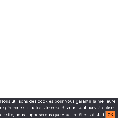
Réservation
Programmes de formations
Plannings de formation
Vous êtes inscrit dans nos centres de formation
Recrutement
Contactez-nous
Mentions légales -
Politique de confidentialité
Copyright ©2021 ECN Formation
Nous utilisons des cookies pour vous garantir la meilleure
expérience sur notre site web. Si vous continuez à utiliser
ce site, nous supposerons que vous en êtes satisfait.
OK