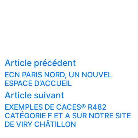
Article précédent
ECN PARIS NORD, UN NOUVEL
ESPACE D’ACCUEIL
Article suivant
EXEMPLES DE CACES® R482
Actualités
CATÉGORIE F ET A SUR NOTRE SITE
Nos formations
DE VIRY CHÂTILLON
Nos centres de formations CACES®
Financement